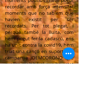
moments positius i hem pogut
recordar amb força intensitat
moments que no sabíem que
havien existit per ser
recordats. Per tot plegat, i
perquè també la lluita, com
hem pogut fer-la cadascú, ens
ha unit contra la covid19, hem
triat una cançó en suport a la
campanya JOEMCORONO que
explica molt bé el que ha estat
la nostra experiència aquest
curs des del centre i des de
casa. Tot no ha estat fàcil, però
recordarem tots aquests dies
amb un somriure únic. Molta
sort, bones vacances, i fins
aviat.