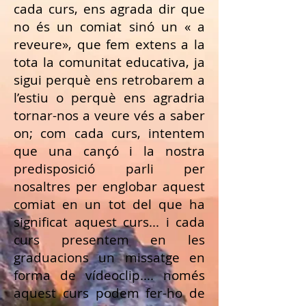
cada curs, ens agrada dir que
no és un comiat sinó un « a
reveure», que fem extens a la
tota la comunitat educativa, ja
sigui perquè ens retrobarem a
l’estiu o perquè ens agradria
tornar-nos a veure vés a saber
on; com cada curs, intentem
que una cançó i la nostra
predisposició parli per
nosaltres per englobar aquest
comiat en un tot del que ha
significat aquest curs... i cada
curs presentem en les
graduacions un missatge en
forma de vídeoclip.... només
aquest curs podem fer-ho de