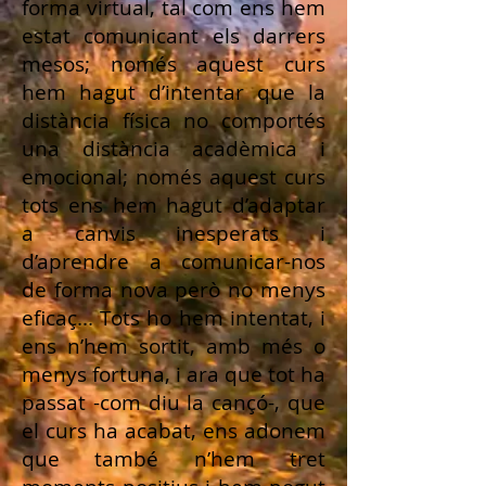
forma virtual, tal com ens hem
estat comunicant els darrers
mesos; només aquest curs
hem hagut d’intentar que la
distància física no comportés
una distància acadèmica i
emocional; només aquest curs
tots ens hem hagut d’adaptar
a canvis inesperats i
d’aprendre a comunicar-nos
de forma nova però no menys
eficaç... Tots ho hem intentat, i
ens n’hem sortit, amb més o
menys fortuna, i ara que tot ha
passat -com diu la cançó-, que
el curs ha acabat, ens adonem
que també n’hem tret