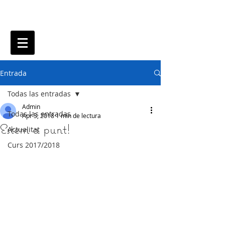
Entrada
Todas las entradas
Admin
Todas las entradas
Apr 3, 2018
1 min de lectura
Estem a punt!
Actualitat
Curs 2017/2018