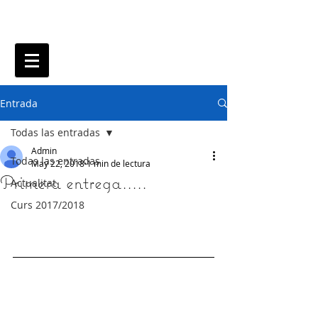
Entrada
Todas las entradas
Admin
Todas las entradas
May 22, 2018
1 min de lectura
Primera entrega.....
Actualitat
Curs 2017/2018