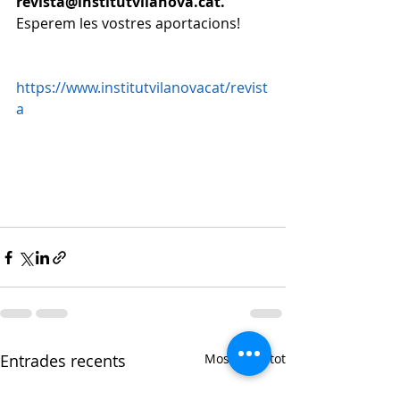
revista@institutvilanova.cat.
Esperem les vostres aportacions!
https://www.institutvilanova
cat/revist
a
Entrades recents
Mostra-ho tot