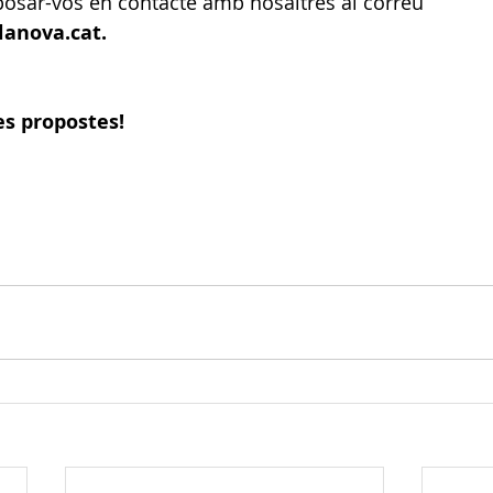
osar-vos en contacte amb nosaltres al correu
lanova.cat.
es propostes!