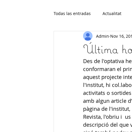
Todas las entradas
Actualitat
Admin
Nov 16, 20
Última ho
Des de l'optativa h
conformaran el prim
aquest projecte int
l'institut, hi col.l
activitats o sortide
amb algun article d
pàgina de l'institut
Revista, l'obriu i 
descripció del que 