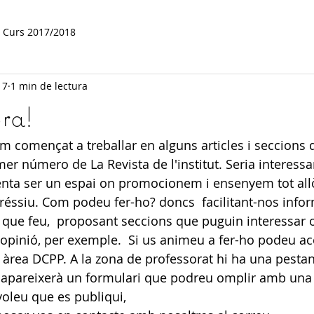
Curs 2017/2018
17
1 min de lectura
ra!
em començat a treballar en alguns articles i seccions 
er número de La Revista de l'institut. Seria interessa
enta ser un espai on promocionem i ensenyem tot allò
aboréssiu. Com podeu fer-ho? doncs  facilitant-nos info
s que feu,  proposant seccions que puguin interessar o
'opinió, per exemple.  Si us animeu a fer-ho podeu acc
,  àrea DCPP. A la zona de professorat hi ha una pesta
 us apareixerà un formulari que podreu omplir amb una 
voleu que es publiqui,