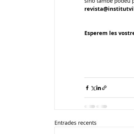
sinó també podeu p
revista@institutvi
Esperem les vostr
Entrades recents