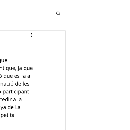
que 
nt que, ja que 
 que es fa a 
rmació de les 
 participant 
edir a la 
nya de La 
petita 